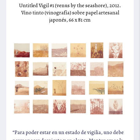
Untitled Vigil #1 (venus by the seashore),
2012.
Vino tinto (vinografía) sobre papel artesanal
al
V
japonés, 66 x 81 cm
pape
e
“Para poder estar en un estado de vigilia, uno debe